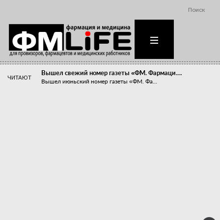
Поиск
Вышел свежий номер газеты «ФМ. Фармаци…
ЧИТАЮТ
Вышел июньский номер газеты «ФМ. Фа...
Похудейте меня к лету!
Прибыли компаний, занимающихся пре...
Станет ли фармацевтическое образован…
В апреле этого года в Воронеже прош...
«Танцы с бубнами» вокруг иммунитета
«Средства для иммунитета» сегодня ...
Верю – не верю, отпущу – не отпущу
Известно, что отношение сотруднико...
Фармацевт - не продавец!
Есть направление системы здравоох...