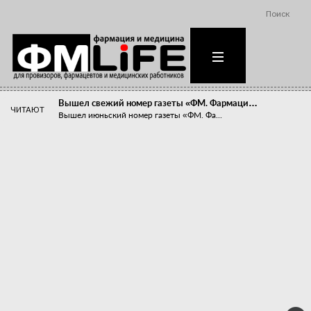
Поиск
Вышел свежий номер газеты «ФМ. Фармаци…
ЧИТАЮТ
Вышел июньский номер газеты «ФМ. Фа...
Похудейте меня к лету!
Прибыли компаний, занимающихся пре...
Станет ли фармацевтическое образован…
В апреле этого года в Воронеже прош...
«Танцы с бубнами» вокруг иммунитета
«Средства для иммунитета» сегодня ...
Верю – не верю, отпущу – не отпущу
Известно, что отношение сотруднико...
Фармацевт - не продавец!
Есть направление системы здравоох...