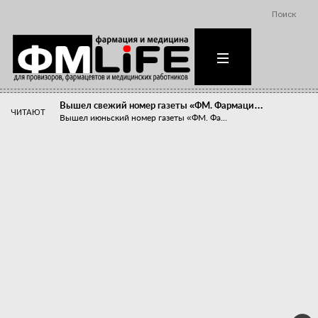
Поиск
Вышел свежий номер газеты «ФМ. Фармаци…
ЧИТАЮТ
Вышел июньский номер газеты «ФМ. Фа...
Похудейте меня к лету!
Прибыли компаний, занимающихся пре...
Станет ли фармацевтическое образован…
В апреле этого года в Воронеже прош...
«Танцы с бубнами» вокруг иммунитета
«Средства для иммунитета» сегодня ...
Верю – не верю, отпущу – не отпущу
Известно, что отношение сотруднико...
Фармацевт - не продавец!
Есть направление системы здравоох...