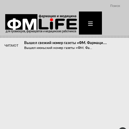
Поиск
Вышел свежий номер газеты «ФМ. Фармаци…
ЧИТАЮТ
Вышел июньский номер газеты «ФМ. Фа...
Похудейте меня к лету!
Прибыли компаний, занимающихся пре...
Станет ли фармацевтическое образован…
В апреле этого года в Воронеже прош...
«Танцы с бубнами» вокруг иммунитета
«Средства для иммунитета» сегодня ...
Верю – не верю, отпущу – не отпущу
Известно, что отношение сотруднико...
Фармацевт - не продавец!
Есть направление системы здравоох...