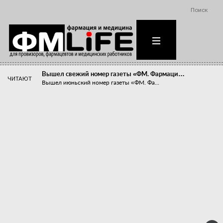
Поиск
Вышел свежий номер газеты «ФМ. Фармаци…
ЧИТАЮТ
Вышел июньский номер газеты «ФМ. Фа...
Похудейте меня к лету!
Прибыли компаний, занимающихся пре...
Станет ли фармацевтическое образован…
В апреле этого года в Воронеже прош...
«Танцы с бубнами» вокруг иммунитета
«Средства для иммунитета» сегодня ...
Верю – не верю, отпущу – не отпущу
Известно, что отношение сотруднико...
Фармацевт - не продавец!
Есть направление системы здравоох...