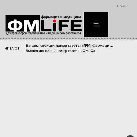
Поиск
Вышел свежий номер газеты «ФМ. Фармаци…
ЧИТАЮТ
Вышел июньский номер газеты «ФМ. Фа...
Похудейте меня к лету!
Прибыли компаний, занимающихся пре...
Станет ли фармацевтическое образован…
В апреле этого года в Воронеже прош...
«Танцы с бубнами» вокруг иммунитета
«Средства для иммунитета» сегодня ...
Верю – не верю, отпущу – не отпущу
Известно, что отношение сотруднико...
Фармацевт - не продавец!
Есть направление системы здравоох...