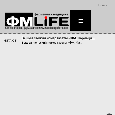
Поиск
Вышел свежий номер газеты «ФМ. Фармаци…
ЧИТАЮТ
Вышел июньский номер газеты «ФМ. Фа...
Похудейте меня к лету!
Прибыли компаний, занимающихся пре...
Станет ли фармацевтическое образован…
В апреле этого года в Воронеже прош...
«Танцы с бубнами» вокруг иммунитета
«Средства для иммунитета» сегодня ...
Верю – не верю, отпущу – не отпущу
Известно, что отношение сотруднико...
Фармацевт - не продавец!
Есть направление системы здравоох...