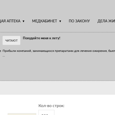
АЯ АПТЕКА
МЕДКАБИНЕТ
ПО ЗАКОНУ
ДЕЛА ЖИ
Похудейте меня к лету!
ЧИТАЮТ
е
Прибыли компаний, занимающихся препаратами для лечения ожирения, бью
...
Верю – не верю, отпущу – не отпущу
Известно, что отношение сотрудников первого стола к СТМ, БАДам и генери
...
Кол-во строк: