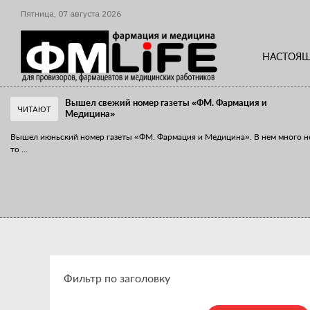
Пятница,
07
августа
2026
НАСТОЯЩ
Вышел свежий номер газеты «ФМ. Фармация и
ЧИТАЮТ
Медицина»
Вышел июньский номер газеты «ФМ. Фармация и Медицина». В нем много н
то
...
«Танцы с бубнами» вокруг иммунитета
«Средства для иммунитета» сегодня можно встретить не только в аптеке,
...
Фильтр по заголовку