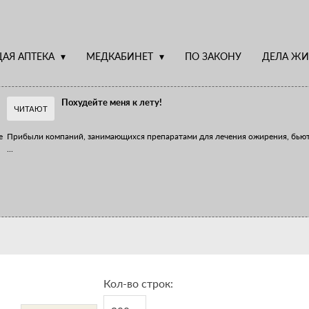
АЯ АПТЕКА
МЕДКАБИНЕТ
ПО ЗАКОНУ
ДЕЛА ЖИ
Похудейте меня к лету!
ЧИТАЮТ
е
Прибыли компаний, занимающихся препаратами для лечения ожирения, бью
...
Верю – не верю, отпущу – не отпущу
Известно, что отношение сотрудников первого стола к СТМ, БАДам и генери
...
Кол-во строк: