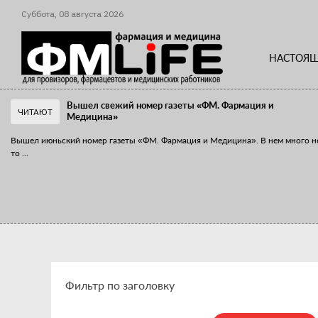
Суббота,
08
августа
2026
НАСТОЯЩ
Вышел свежий номер газеты «ФМ. Фармация и
ЧИТАЮТ
Медицина»
Вышел июньский номер газеты «ФМ. Фармация и Медицина». В нем много н
то
...
«Танцы с бубнами» вокруг иммунитета
«Средства для иммунитета» сегодня можно встретить не только в аптеке,
...
Фильтр по заголовку