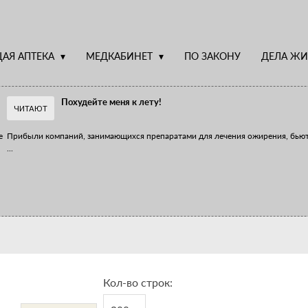
АЯ АПТЕКА
МЕДКАБИНЕТ
ПО ЗАКОНУ
ДЕЛА ЖИ
Похудейте меня к лету!
ЧИТАЮТ
е
Прибыли компаний, занимающихся препаратами для лечения ожирения, бью
...
Верю – не верю, отпущу – не отпущу
Известно, что отношение сотрудников первого стола к СТМ, БАДам и генери
...
Кол-во строк: