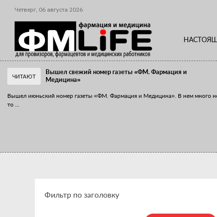
Четверг,
06
августа
2026
НАСТОЯЩ
Вышел свежий номер газеты «ФМ. Фармация и
ЧИТАЮТ
Медицина»
Вышел июньский номер газеты «ФМ. Фармация и Медицина». В нем много н
то
...
«Танцы с бубнами» вокруг иммунитета
«Средства для иммунитета» сегодня можно встретить не только в аптеке,
...
Фильтр по заголовку