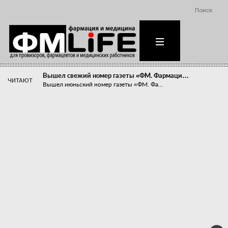
Поиск
Вышел свежий номер газеты «ФМ. Фармаци…
ЧИТАЮТ
Вышел июньский номер газеты «ФМ. Фа...
Похудейте меня к лету!
Прибыли компаний, занимающихся пре...
Станет ли фармацевтическое образован…
В апреле этого года в Воронеже прош...
«Танцы с бубнами» вокруг иммунитета
«Средства для иммунитета» сегодня ...
Верю – не верю, отпущу – не отпущу
Известно, что отношение сотруднико...
Фармацевт - не продавец!
Есть направление системы здравоох...