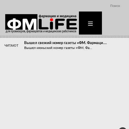
Поиск
Вышел свежий номер газеты «ФМ. Фармаци…
ЧИТАЮТ
Вышел июньский номер газеты «ФМ. Фа...
Похудейте меня к лету!
Прибыли компаний, занимающихся пре...
Станет ли фармацевтическое образован…
В апреле этого года в Воронеже прош...
«Танцы с бубнами» вокруг иммунитета
«Средства для иммунитета» сегодня ...
Верю – не верю, отпущу – не отпущу
Известно, что отношение сотруднико...
Фармацевт - не продавец!
Есть направление системы здравоох...