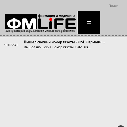
Поиск
Вышел свежий номер газеты «ФМ. Фармаци…
ЧИТАЮТ
Вышел июньский номер газеты «ФМ. Фа...
Похудейте меня к лету!
Прибыли компаний, занимающихся пре...
Станет ли фармацевтическое образован…
В апреле этого года в Воронеже прош...
«Танцы с бубнами» вокруг иммунитета
«Средства для иммунитета» сегодня ...
Верю – не верю, отпущу – не отпущу
Известно, что отношение сотруднико...
Фармацевт - не продавец!
Есть направление системы здравоох...