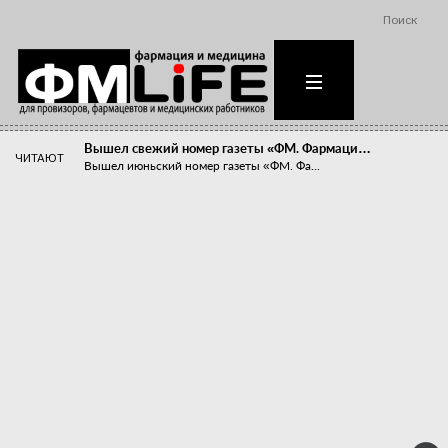
Поиск
Вышел свежий номер газеты «ФМ. Фармаци…
ЧИТАЮТ
Вышел июньский номер газеты «ФМ. Фа...
Похудейте меня к лету!
Прибыли компаний, занимающихся пре...
Станет ли фармацевтическое образован…
В апреле этого года в Воронеже прош...
«Танцы с бубнами» вокруг иммунитета
«Средства для иммунитета» сегодня ...
Верю – не верю, отпущу – не отпущу
Известно, что отношение сотруднико...
Фармацевт - не продавец!
Есть направление системы здравоох...