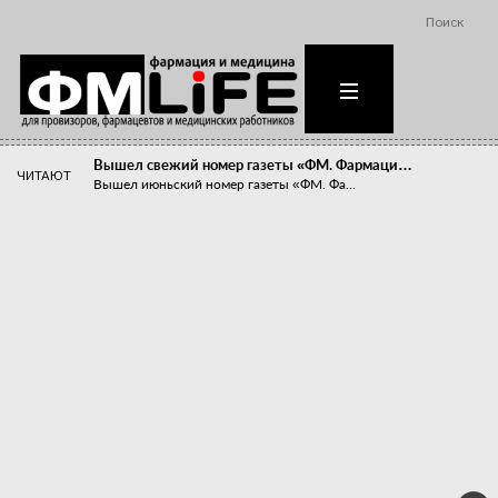
Поиск
Вышел свежий номер газеты «ФМ. Фармаци…
ЧИТАЮТ
Вышел июньский номер газеты «ФМ. Фа...
Похудейте меня к лету!
Прибыли компаний, занимающихся пре...
Станет ли фармацевтическое образован…
В апреле этого года в Воронеже прош...
«Танцы с бубнами» вокруг иммунитета
«Средства для иммунитета» сегодня ...
Верю – не верю, отпущу – не отпущу
Известно, что отношение сотруднико...
Фармацевт - не продавец!
Есть направление системы здравоох...