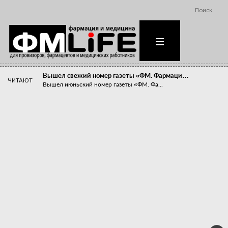
Поиск
Вышел свежий номер газеты «ФМ. Фармаци…
ЧИТАЮТ
Вышел июньский номер газеты «ФМ. Фа...
Похудейте меня к лету!
Прибыли компаний, занимающихся пре...
Станет ли фармацевтическое образован…
В апреле этого года в Воронеже прош...
«Танцы с бубнами» вокруг иммунитета
«Средства для иммунитета» сегодня ...
Верю – не верю, отпущу – не отпущу
Известно, что отношение сотруднико...
Фармацевт - не продавец!
Есть направление системы здравоох...