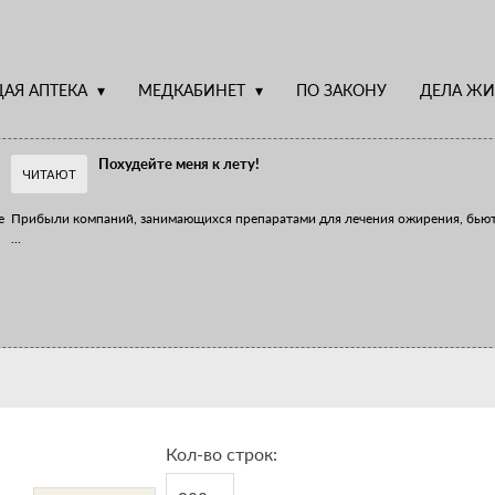
АЯ АПТЕКА
МЕДКАБИНЕТ
ПО ЗАКОНУ
ДЕЛА ЖИ
Похудейте меня к лету!
ЧИТАЮТ
е
Прибыли компаний, занимающихся препаратами для лечения ожирения, бью
...
Верю – не верю, отпущу – не отпущу
Известно, что отношение сотрудников первого стола к СТМ, БАДам и генери
...
Кол-во строк: