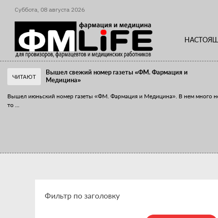
Суббота,
08
августа
2026
НАСТОЯЩ
Вышел свежий номер газеты «ФМ. Фармация и
ЧИТАЮТ
Медицина»
Вышел июньский номер газеты «ФМ. Фармация и Медицина». В нем много н
то
...
«Танцы с бубнами» вокруг иммунитета
«Средства для иммунитета» сегодня можно встретить не только в аптеке,
...
Фильтр по заголовку