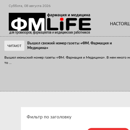
Суббота,
08
августа
2026
НАСТОЯЩ
Вышел свежий номер газеты «ФМ. Фармация и
ЧИТАЮТ
Медицина»
Вышел июньский номер газеты «ФМ. Фармация и Медицина». В нем много н
то
...
«Танцы с бубнами» вокруг иммунитета
«Средства для иммунитета» сегодня можно встретить не только в аптеке,
...
Фильтр по заголовку