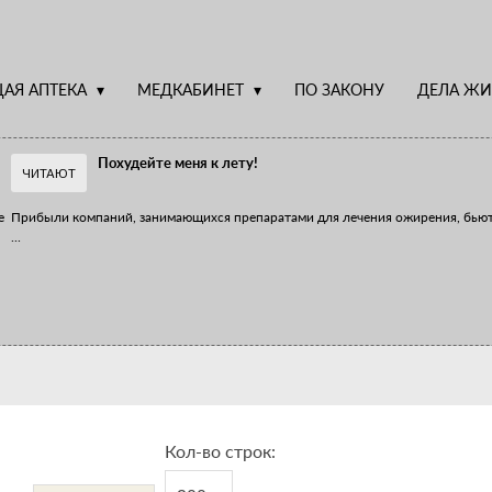
АЯ АПТЕКА
МЕДКАБИНЕТ
ПО ЗАКОНУ
ДЕЛА ЖИ
Похудейте меня к лету!
ЧИТАЮТ
е
Прибыли компаний, занимающихся препаратами для лечения ожирения, бью
...
Верю – не верю, отпущу – не отпущу
Известно, что отношение сотрудников первого стола к СТМ, БАДам и генери
...
Кол-во строк: