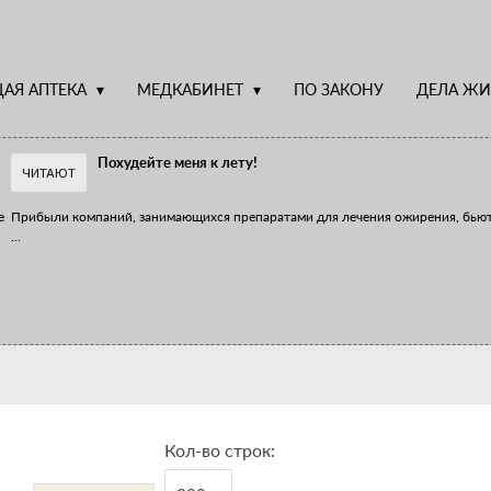
АЯ АПТЕКА
МЕДКАБИНЕТ
ПО ЗАКОНУ
ДЕЛА ЖИ
Похудейте меня к лету!
ЧИТАЮТ
е
Прибыли компаний, занимающихся препаратами для лечения ожирения, бью
...
Верю – не верю, отпущу – не отпущу
Известно, что отношение сотрудников первого стола к СТМ, БАДам и генери
...
Кол-во строк: