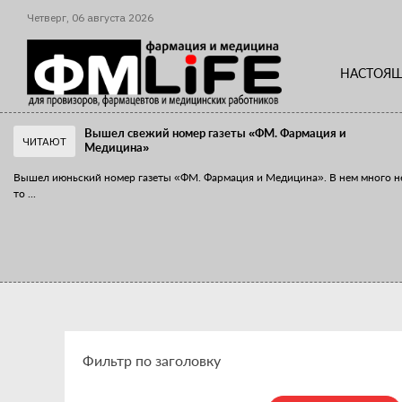
Четверг,
06
августа
2026
НАСТОЯЩ
Вышел свежий номер газеты «ФМ. Фармация и
ЧИТАЮТ
Медицина»
Вышел июньский номер газеты «ФМ. Фармация и Медицина». В нем много н
то
...
«Танцы с бубнами» вокруг иммунитета
«Средства для иммунитета» сегодня можно встретить не только в аптеке,
...
Фильтр по заголовку