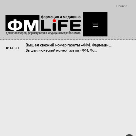
Поиск
Вышел свежий номер газеты «ФМ. Фармаци…
ЧИТАЮТ
Вышел июньский номер газеты «ФМ. Фа...
Похудейте меня к лету!
Прибыли компаний, занимающихся пре...
Станет ли фармацевтическое образован…
В апреле этого года в Воронеже прош...
«Танцы с бубнами» вокруг иммунитета
«Средства для иммунитета» сегодня ...
Верю – не верю, отпущу – не отпущу
Известно, что отношение сотруднико...
Фармацевт - не продавец!
Есть направление системы здравоох...