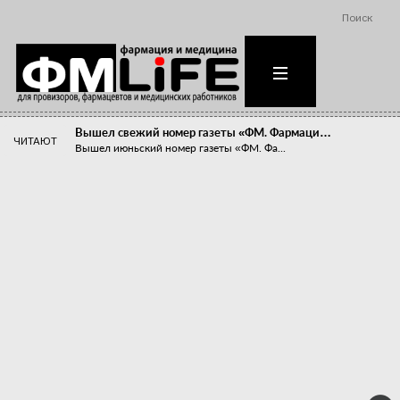
Поиск
Вышел свежий номер газеты «ФМ. Фармаци…
ЧИТАЮТ
Вышел июньский номер газеты «ФМ. Фа...
Похудейте меня к лету!
Прибыли компаний, занимающихся пре...
Станет ли фармацевтическое образован…
В апреле этого года в Воронеже прош...
«Танцы с бубнами» вокруг иммунитета
«Средства для иммунитета» сегодня ...
Верю – не верю, отпущу – не отпущу
Известно, что отношение сотруднико...
Фармацевт - не продавец!
Есть направление системы здравоох...