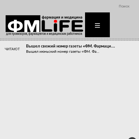
Поиск
Вышел свежий номер газеты «ФМ. Фармаци…
ЧИТАЮТ
Вышел июньский номер газеты «ФМ. Фа...
Похудейте меня к лету!
Прибыли компаний, занимающихся пре...
Станет ли фармацевтическое образован…
В апреле этого года в Воронеже прош...
«Танцы с бубнами» вокруг иммунитета
«Средства для иммунитета» сегодня ...
Верю – не верю, отпущу – не отпущу
Известно, что отношение сотруднико...
Фармацевт - не продавец!
Есть направление системы здравоох...