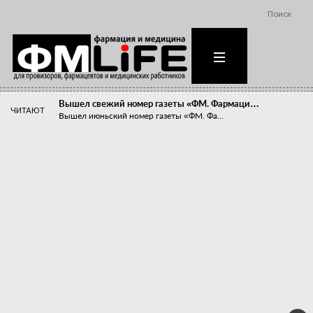
Поиск
Вышел свежий номер газеты «ФМ. Фармаци…
ЧИТАЮТ
Вышел июньский номер газеты «ФМ. Фа...
Похудейте меня к лету!
Прибыли компаний, занимающихся пре...
Станет ли фармацевтическое образован…
В апреле этого года в Воронеже прош...
«Танцы с бубнами» вокруг иммунитета
«Средства для иммунитета» сегодня ...
Верю – не верю, отпущу – не отпущу
Известно, что отношение сотруднико...
Фармацевт - не продавец!
Есть направление системы здравоох...