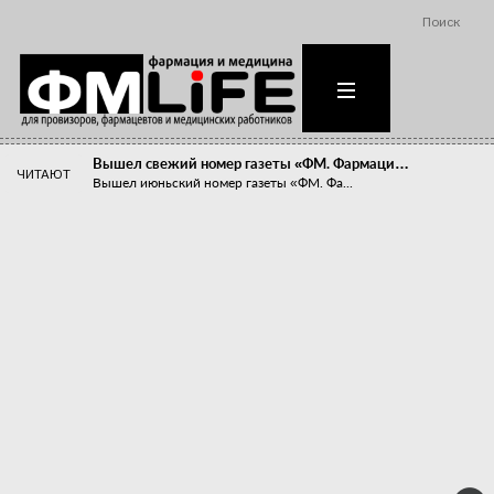
Поиск
Вышел свежий номер газеты «ФМ. Фармаци…
ЧИТАЮТ
Вышел июньский номер газеты «ФМ. Фа...
Похудейте меня к лету!
Прибыли компаний, занимающихся пре...
Станет ли фармацевтическое образован…
В апреле этого года в Воронеже прош...
«Танцы с бубнами» вокруг иммунитета
«Средства для иммунитета» сегодня ...
Верю – не верю, отпущу – не отпущу
Известно, что отношение сотруднико...
Фармацевт - не продавец!
Есть направление системы здравоох...