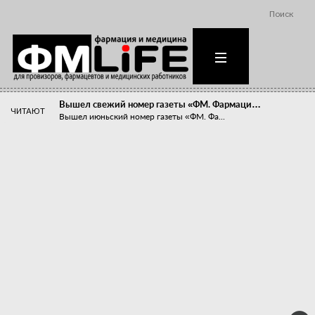
Поиск
Вышел свежий номер газеты «ФМ. Фармаци…
ЧИТАЮТ
Вышел июньский номер газеты «ФМ. Фа...
Похудейте меня к лету!
Прибыли компаний, занимающихся пре...
Станет ли фармацевтическое образован…
В апреле этого года в Воронеже прош...
«Танцы с бубнами» вокруг иммунитета
«Средства для иммунитета» сегодня ...
Верю – не верю, отпущу – не отпущу
Известно, что отношение сотруднико...
Фармацевт - не продавец!
Есть направление системы здравоох...