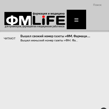
Поиск
Вышел свежий номер газеты «ФМ. Фармаци…
ЧИТАЮТ
Вышел июньский номер газеты «ФМ. Фа...
Похудейте меня к лету!
Прибыли компаний, занимающихся пре...
Станет ли фармацевтическое образован…
В апреле этого года в Воронеже прош...
«Танцы с бубнами» вокруг иммунитета
«Средства для иммунитета» сегодня ...
Верю – не верю, отпущу – не отпущу
Известно, что отношение сотруднико...
Фармацевт - не продавец!
Есть направление системы здравоох...