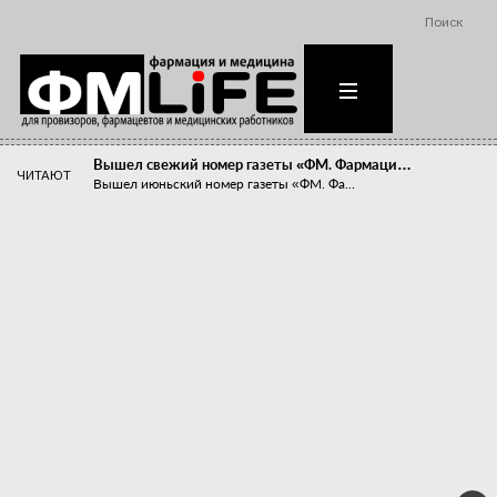
Поиск
Вышел свежий номер газеты «ФМ. Фармаци…
ЧИТАЮТ
Вышел июньский номер газеты «ФМ. Фа...
Похудейте меня к лету!
Прибыли компаний, занимающихся пре...
Станет ли фармацевтическое образован…
В апреле этого года в Воронеже прош...
«Танцы с бубнами» вокруг иммунитета
«Средства для иммунитета» сегодня ...
Верю – не верю, отпущу – не отпущу
Известно, что отношение сотруднико...
Фармацевт - не продавец!
Есть направление системы здравоох...