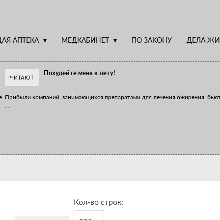
АЯ АПТЕКА
МЕДКАБИНЕТ
ПО ЗАКОНУ
ДЕЛА ЖИ
Похудейте меня к лету!
ЧИТАЮТ
е
Прибыли компаний, занимающихся препаратами для лечения ожирения, бью
...
Верю – не верю, отпущу – не отпущу
Известно, что отношение сотрудников первого стола к СТМ, БАДам и генери
...
Кол-во строк: