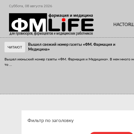
Суббота,
08
августа
2026
НАСТОЯЩ
Вышел свежий номер газеты «ФМ. Фармация и
ЧИТАЮТ
Медицина»
Вышел июньский номер газеты «ФМ. Фармация и Медицина». В нем много н
то
...
«Танцы с бубнами» вокруг иммунитета
«Средства для иммунитета» сегодня можно встретить не только в аптеке,
...
Фильтр по заголовку