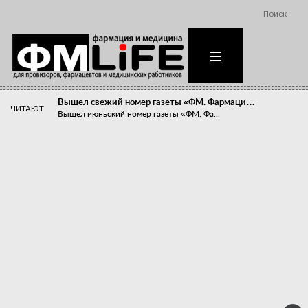
Поиск
Вышел свежий номер газеты «ФМ. Фармаци…
ЧИТАЮТ
Вышел июньский номер газеты «ФМ. Фа...
Похудейте меня к лету!
Прибыли компаний, занимающихся пре...
Станет ли фармацевтическое образован…
В апреле этого года в Воронеже прош...
«Танцы с бубнами» вокруг иммунитета
«Средства для иммунитета» сегодня ...
Верю – не верю, отпущу – не отпущу
Известно, что отношение сотруднико...
Фармацевт - не продавец!
Есть направление системы здравоох...