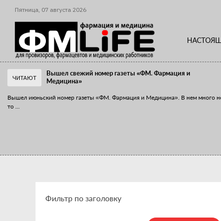
Пятница,
07
августа
2026
НАСТОЯЩ
Вышел свежий номер газеты «ФМ. Фармация и
ЧИТАЮТ
Медицина»
Вышел июньский номер газеты «ФМ. Фармация и Медицина». В нем много н
то
...
«Танцы с бубнами» вокруг иммунитета
«Средства для иммунитета» сегодня можно встретить не только в аптеке,
...
Фильтр по заголовку