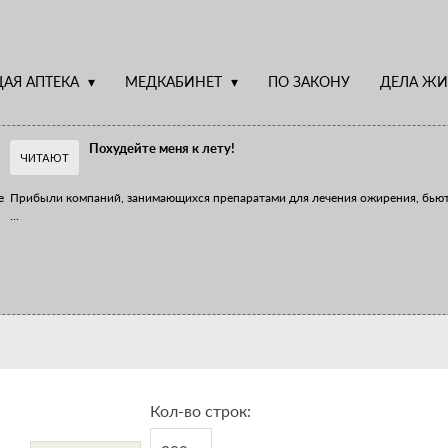
АЯ АПТЕКА
МЕДКАБИНЕТ
ПО ЗАКОНУ
ДЕЛА ЖИ
Похудейте меня к лету!
ЧИТАЮТ
е
Прибыли компаний, занимающихся препаратами для лечения ожирения, бью
...
Верю – не верю, отпущу – не отпущу
Известно, что отношение сотрудников первого стола к СТМ, БАДам и генери
...
Кол-во строк: