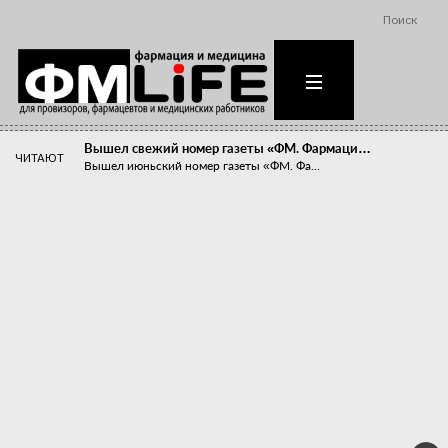
Поиск
Вышел свежий номер газеты «ФМ. Фармаци…
ЧИТАЮТ
Вышел июньский номер газеты «ФМ. Фа...
Похудейте меня к лету!
Прибыли компаний, занимающихся пре...
Станет ли фармацевтическое образован…
В апреле этого года в Воронеже прош...
«Танцы с бубнами» вокруг иммунитета
«Средства для иммунитета» сегодня ...
Верю – не верю, отпущу – не отпущу
Известно, что отношение сотруднико...
Фармацевт - не продавец!
Есть направление системы здравоох...