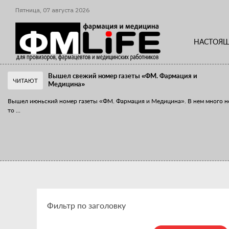
Пятница,
07
августа
2026
НАСТОЯЩ
Вышел свежий номер газеты «ФМ. Фармация и
ЧИТАЮТ
Медицина»
Вышел июньский номер газеты «ФМ. Фармация и Медицина». В нем много н
то
...
«Танцы с бубнами» вокруг иммунитета
«Средства для иммунитета» сегодня можно встретить не только в аптеке,
...
Фильтр по заголовку