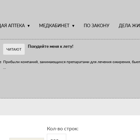
АЯ АПТЕКА
МЕДКАБИНЕТ
ПО ЗАКОНУ
ДЕЛА ЖИ
Похудейте меня к лету!
ЧИТАЮТ
е
Прибыли компаний, занимающихся препаратами для лечения ожирения, бью
...
Верю – не верю, отпущу – не отпущу
Известно, что отношение сотрудников первого стола к СТМ, БАДам и генери
...
Кол-во строк: