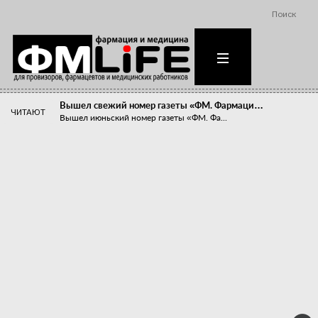
Поиск
Вышел свежий номер газеты «ФМ. Фармаци…
ЧИТАЮТ
Вышел июньский номер газеты «ФМ. Фа...
Похудейте меня к лету!
Прибыли компаний, занимающихся пре...
Станет ли фармацевтическое образован…
В апреле этого года в Воронеже прош...
«Танцы с бубнами» вокруг иммунитета
«Средства для иммунитета» сегодня ...
Верю – не верю, отпущу – не отпущу
Известно, что отношение сотруднико...
Фармацевт - не продавец!
Есть направление системы здравоох...