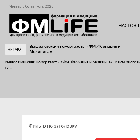
Четверг,
06
августа
2026
НАСТОЯЩ
Вышел свежий номер газеты «ФМ. Фармация и
ЧИТАЮТ
Медицина»
Вышел июньский номер газеты «ФМ. Фармация и Медицина». В нем много н
то
...
«Танцы с бубнами» вокруг иммунитета
«Средства для иммунитета» сегодня можно встретить не только в аптеке,
...
Фильтр по заголовку