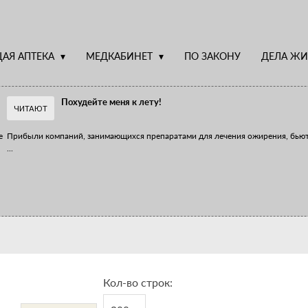
АЯ АПТЕКА
МЕДКАБИНЕТ
ПО ЗАКОНУ
ДЕЛА ЖИ
Похудейте меня к лету!
ЧИТАЮТ
е
Прибыли компаний, занимающихся препаратами для лечения ожирения, бью
...
Верю – не верю, отпущу – не отпущу
Известно, что отношение сотрудников первого стола к СТМ, БАДам и генери
...
Кол-во строк: