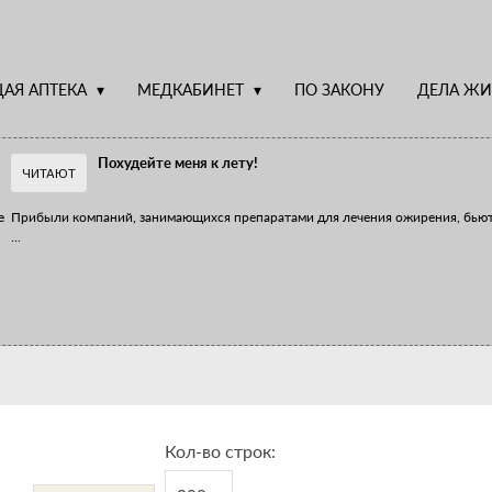
АЯ АПТЕКА
МЕДКАБИНЕТ
ПО ЗАКОНУ
ДЕЛА ЖИ
Похудейте меня к лету!
ЧИТАЮТ
е
Прибыли компаний, занимающихся препаратами для лечения ожирения, бью
...
Верю – не верю, отпущу – не отпущу
Известно, что отношение сотрудников первого стола к СТМ, БАДам и генери
...
Кол-во строк: