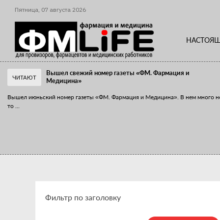
Пятница,
07
августа
2026
НАСТОЯЩ
Вышел свежий номер газеты «ФМ. Фармация и
ЧИТАЮТ
Медицина»
Вышел июньский номер газеты «ФМ. Фармация и Медицина». В нем много н
то
...
«Танцы с бубнами» вокруг иммунитета
«Средства для иммунитета» сегодня можно встретить не только в аптеке,
...
Фильтр по заголовку