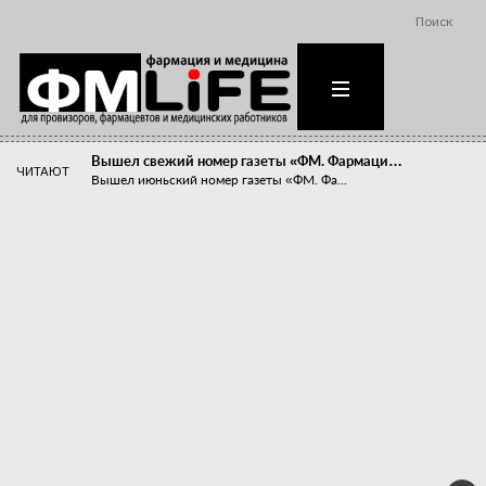
Поиск
Вышел свежий номер газеты «ФМ. Фармаци…
ЧИТАЮТ
Вышел июньский номер газеты «ФМ. Фа...
Похудейте меня к лету!
Прибыли компаний, занимающихся пре...
Станет ли фармацевтическое образован…
В апреле этого года в Воронеже прош...
«Танцы с бубнами» вокруг иммунитета
«Средства для иммунитета» сегодня ...
Верю – не верю, отпущу – не отпущу
Известно, что отношение сотруднико...
Фармацевт - не продавец!
Есть направление системы здравоох...