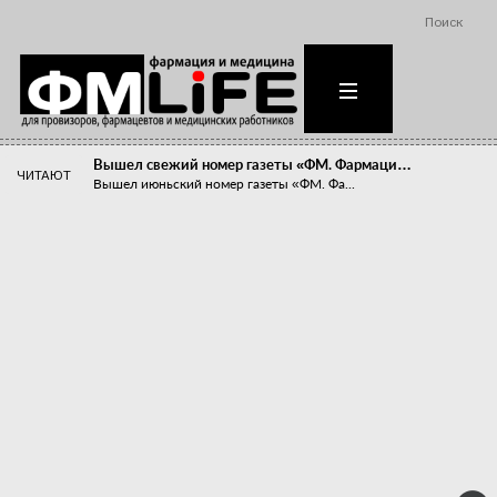
Поиск
Вышел свежий номер газеты «ФМ. Фармаци…
ЧИТАЮТ
Вышел июньский номер газеты «ФМ. Фа...
Похудейте меня к лету!
Прибыли компаний, занимающихся пре...
Станет ли фармацевтическое образован…
В апреле этого года в Воронеже прош...
«Танцы с бубнами» вокруг иммунитета
«Средства для иммунитета» сегодня ...
Верю – не верю, отпущу – не отпущу
Известно, что отношение сотруднико...
Фармацевт - не продавец!
Есть направление системы здравоох...