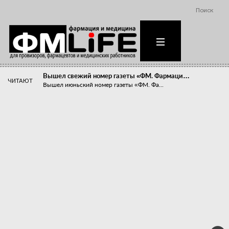
Поиск
Вышел свежий номер газеты «ФМ. Фармаци…
ЧИТАЮТ
Вышел июньский номер газеты «ФМ. Фа...
Похудейте меня к лету!
Прибыли компаний, занимающихся пре...
Станет ли фармацевтическое образован…
В апреле этого года в Воронеже прош...
«Танцы с бубнами» вокруг иммунитета
«Средства для иммунитета» сегодня ...
Верю – не верю, отпущу – не отпущу
Известно, что отношение сотруднико...
Фармацевт - не продавец!
Есть направление системы здравоох...