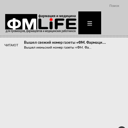
Поиск
Вышел свежий номер газеты «ФМ. Фармаци…
ЧИТАЮТ
Вышел июньский номер газеты «ФМ. Фа...
Похудейте меня к лету!
Прибыли компаний, занимающихся пре...
Станет ли фармацевтическое образован…
В апреле этого года в Воронеже прош...
«Танцы с бубнами» вокруг иммунитета
«Средства для иммунитета» сегодня ...
Верю – не верю, отпущу – не отпущу
Известно, что отношение сотруднико...
Фармацевт - не продавец!
Есть направление системы здравоох...