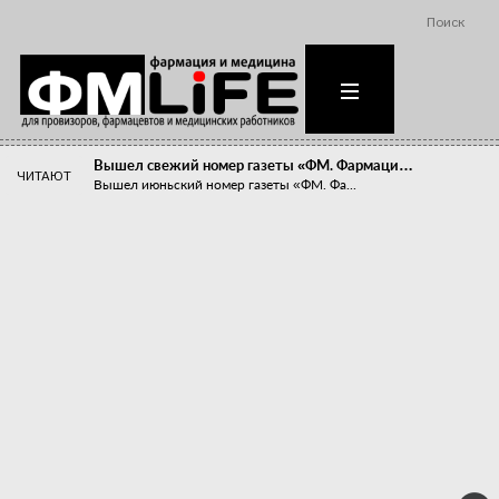
Поиск
Вышел свежий номер газеты «ФМ. Фармаци…
ЧИТАЮТ
Вышел июньский номер газеты «ФМ. Фа...
Похудейте меня к лету!
Прибыли компаний, занимающихся пре...
Станет ли фармацевтическое образован…
В апреле этого года в Воронеже прош...
«Танцы с бубнами» вокруг иммунитета
«Средства для иммунитета» сегодня ...
Верю – не верю, отпущу – не отпущу
Известно, что отношение сотруднико...
Фармацевт - не продавец!
Есть направление системы здравоох...