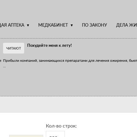
АЯ АПТЕКА
МЕДКАБИНЕТ
ПО ЗАКОНУ
ДЕЛА ЖИ
Похудейте меня к лету!
ЧИТАЮТ
е
Прибыли компаний, занимающихся препаратами для лечения ожирения, бью
...
Верю – не верю, отпущу – не отпущу
Известно, что отношение сотрудников первого стола к СТМ, БАДам и генери
...
Кол-во строк: