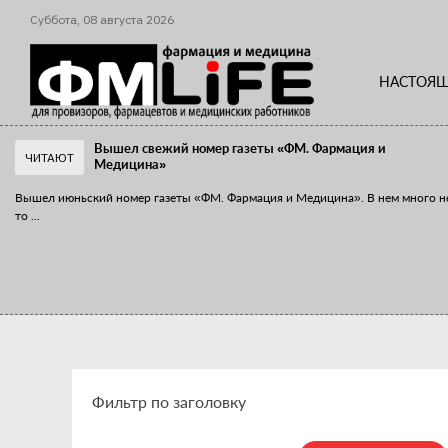
Суббота,
08
августа
2026
НАСТОЯЩ
Вышел свежий номер газеты «ФМ. Фармация и
ЧИТАЮТ
Медицина»
Вышел июньский номер газеты «ФМ. Фармация и Медицина». В нем много н
то
...
«Танцы с бубнами» вокруг иммунитета
«Средства для иммунитета» сегодня можно встретить не только в аптеке,
...
Фильтр по заголовку