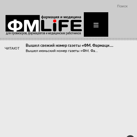
Поиск
Вышел свежий номер газеты «ФМ. Фармаци…
ЧИТАЮТ
Вышел июньский номер газеты «ФМ. Фа...
Похудейте меня к лету!
Прибыли компаний, занимающихся пре...
Станет ли фармацевтическое образован…
В апреле этого года в Воронеже прош...
«Танцы с бубнами» вокруг иммунитета
«Средства для иммунитета» сегодня ...
Верю – не верю, отпущу – не отпущу
Известно, что отношение сотруднико...
Фармацевт - не продавец!
Есть направление системы здравоох...