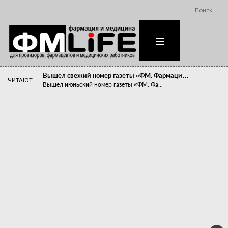
Поиск
Вышел свежий номер газеты «ФМ. Фармаци…
ЧИТАЮТ
Вышел июньский номер газеты «ФМ. Фа...
Похудейте меня к лету!
Прибыли компаний, занимающихся пре...
Станет ли фармацевтическое образован…
В апреле этого года в Воронеже прош...
«Танцы с бубнами» вокруг иммунитета
«Средства для иммунитета» сегодня ...
Верю – не верю, отпущу – не отпущу
Известно, что отношение сотруднико...
Фармацевт - не продавец!
Есть направление системы здравоох...