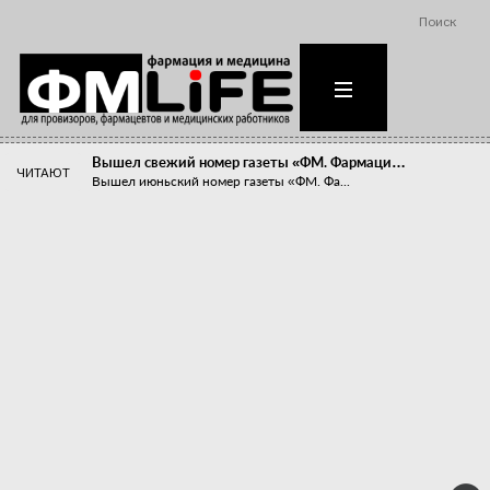
Поиск
Вышел свежий номер газеты «ФМ. Фармаци…
ЧИТАЮТ
Вышел июньский номер газеты «ФМ. Фа...
Похудейте меня к лету!
Прибыли компаний, занимающихся пре...
Станет ли фармацевтическое образован…
В апреле этого года в Воронеже прош...
«Танцы с бубнами» вокруг иммунитета
«Средства для иммунитета» сегодня ...
Верю – не верю, отпущу – не отпущу
Известно, что отношение сотруднико...
Фармацевт - не продавец!
Есть направление системы здравоох...