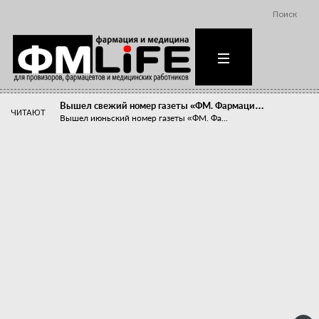
Поиск
Вышел свежий номер газеты «ФМ. Фармаци…
ЧИТАЮТ
Вышел июньский номер газеты «ФМ. Фа...
Похудейте меня к лету!
Прибыли компаний, занимающихся пре...
Станет ли фармацевтическое образован…
В апреле этого года в Воронеже прош...
«Танцы с бубнами» вокруг иммунитета
«Средства для иммунитета» сегодня ...
Верю – не верю, отпущу – не отпущу
Известно, что отношение сотруднико...
Фармацевт - не продавец!
Есть направление системы здравоох...