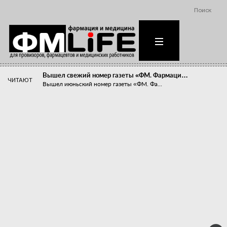
Поиск
Вышел свежий номер газеты «ФМ. Фармаци…
ЧИТАЮТ
Вышел июньский номер газеты «ФМ. Фа...
Похудейте меня к лету!
Прибыли компаний, занимающихся пре...
Станет ли фармацевтическое образован…
В апреле этого года в Воронеже прош...
«Танцы с бубнами» вокруг иммунитета
«Средства для иммунитета» сегодня ...
Верю – не верю, отпущу – не отпущу
Известно, что отношение сотруднико...
Фармацевт - не продавец!
Есть направление системы здравоох...