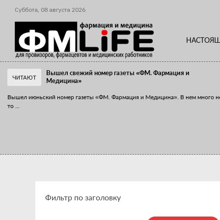
Суббота,
08
августа
2026
НАСТОЯЩ
Вышел свежий номер газеты «ФМ. Фармация и
ЧИТАЮТ
Медицина»
Вышел июньский номер газеты «ФМ. Фармация и Медицина». В нем много н
то
...
«Танцы с бубнами» вокруг иммунитета
«Средства для иммунитета» сегодня можно встретить не только в аптеке,
...
Фильтр по заголовку