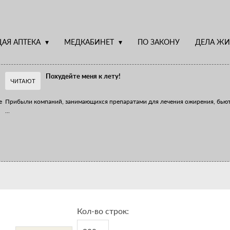
АЯ АПТЕКА
МЕДКАБИНЕТ
ПО ЗАКОНУ
ДЕЛА ЖИ
Похудейте меня к лету!
ЧИТАЮТ
е
Прибыли компаний, занимающихся препаратами для лечения ожирения, бью
...
Верю – не верю, отпущу – не отпущу
Известно, что отношение сотрудников первого стола к СТМ, БАДам и генери
...
Кол-во строк: