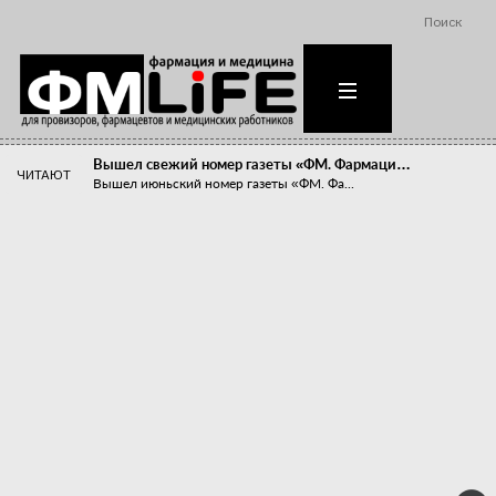
Поиск
Вышел свежий номер газеты «ФМ. Фармаци…
ЧИТАЮТ
Вышел июньский номер газеты «ФМ. Фа...
Похудейте меня к лету!
Прибыли компаний, занимающихся пре...
Станет ли фармацевтическое образован…
В апреле этого года в Воронеже прош...
«Танцы с бубнами» вокруг иммунитета
«Средства для иммунитета» сегодня ...
Верю – не верю, отпущу – не отпущу
Известно, что отношение сотруднико...
Фармацевт - не продавец!
Есть направление системы здравоох...