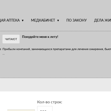
АЯ АПТЕКА
МЕДКАБИНЕТ
ПО ЗАКОНУ
ДЕЛА ЖИ
Похудейте меня к лету!
ЧИТАЮТ
е
Прибыли компаний, занимающихся препаратами для лечения ожирения, бью
...
Верю – не верю, отпущу – не отпущу
Известно, что отношение сотрудников первого стола к СТМ, БАДам и генери
...
Кол-во строк: