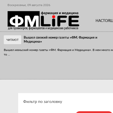
Воскресенье,
09
августа
2026
НАСТОЯЩ
Вышел свежий номер газеты «ФМ. Фармация и
ЧИТАЮТ
Медицина»
Вышел июньский номер газеты «ФМ. Фармация и Медицина». В нем много н
то
...
«Танцы с бубнами» вокруг иммунитета
«Средства для иммунитета» сегодня можно встретить не только в аптеке,
...
Фильтр по заголовку