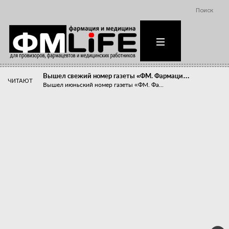
Поиск
Вышел свежий номер газеты «ФМ. Фармаци…
ЧИТАЮТ
Вышел июньский номер газеты «ФМ. Фа...
Похудейте меня к лету!
Прибыли компаний, занимающихся пре...
Станет ли фармацевтическое образован…
В апреле этого года в Воронеже прош...
«Танцы с бубнами» вокруг иммунитета
«Средства для иммунитета» сегодня ...
Верю – не верю, отпущу – не отпущу
Известно, что отношение сотруднико...
Фармацевт - не продавец!
Есть направление системы здравоох...